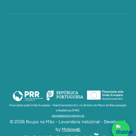
Lavandaria Industrial para Hotéis e Alojamentos no Porto
Pedir Orçamento Agora
Empresa
Serviços
Como trabalhamos
Sobre Nós
Legal
Politica de Privacidade
Termos e Condições
Financiado pela União Europeia – NextGenerationEU, no âmbito do Plano de Recuperação 
e Resiliência (PRR).
recuperarportugal.gov.pt
© 2026 
Roupa na Mão - Lavandaria Indústrial
 - Developed 
by 
Mobiweb